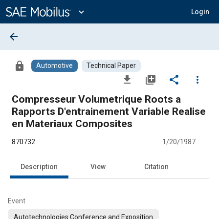
Main
Content
expand_more
Login
arrow_back
lock
Automotive
Technical Paper
file_download
library_add
share
more_vert
Compresseur Volumetrique Roots a
Rapports D'entrainement Variable Realise
en Materiaux Composites
870732
1/20/1987
Description
View
Citation
Event
Autotechnologies Conference and Exposition